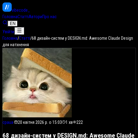
vibe
code
_
Головна
Статті
Автори
Про нас
EN
Увійти
Головна
/
Статті
/
68 дизайн-систем у DESIGN.md: Awesome Claude Design
для натхнення
cpaua
·
20 квітня 2026 р. о 15:03
1
хв
222
68 дизайн-систем у DESIGN.md: Awesome Claude