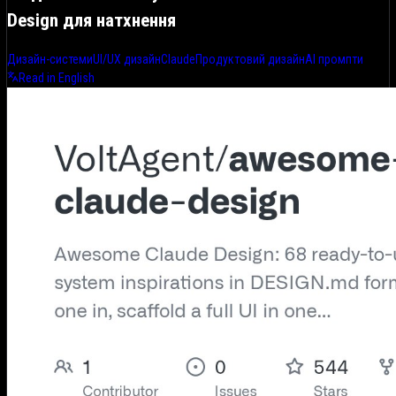
Design для натхнення
Дизайн-системи
UI/UX дизайн
Claude
Продуктовий дизайн
AI промпти
Read in English