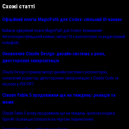
Схожі статті
Офіційний плагін MagicPath для Codex: спільний UI-канвас
Вийшов офіційний плагін MagicPath для Codex: безмежний
багатокористувацький канвас, імпорт UI з репозиторію та редагований
інтерфейс.
Оновлення Claude Design: дизайн-система з репо,
двостороння синхронізація
Claude Design отримав імпорт дизайн-системи з репозиторію,
оновлений редактор, двосторонню синхронізацію з Claude Code та
експорт у PDF/PPT.
Claude Fable 5 продовжили ще на тиждень: реакція та
меми
Claude Fable 5 знову продовжили ще на тиждень. Іронічна подяка
OpenAI та реакція спільноти на чергове перенесення.