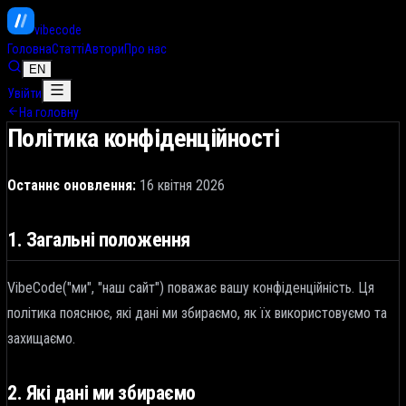
vibe
code
Головна
Статті
Автори
Про нас
EN
Увійти
На головну
Політика конфіденційності
Останнє оновлення:
16 квітня 2026
1. Загальні положення
VibeCode
("ми", "наш сайт") поважає вашу конфіденційність. Ця
політика пояснює, які дані ми збираємо, як їх використовуємо та
захищаємо.
2. Які дані ми збираємо