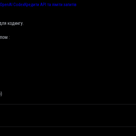
OpenAI Codex
Кредити API та ліміти запитів
для кодингу.
пом :
м)