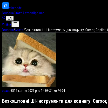
vibe
code
Головна
Статті
Автори
Про нас
EN
Увійти
Головна
/
Статті
/
Безкоштовні ШІ-інструменти для кодингу: Cursor, Copilot, 
cpaua
·
16 квітня 2026 р. о 14:03
1
хв
504
Безкоштовні ШІ-інструменти для кодингу: Cursor, 