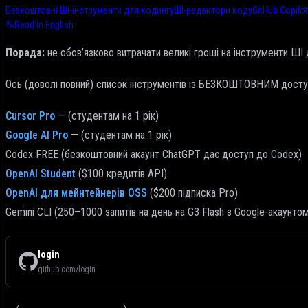
Безкоштовні ШІ-інструменти для кодингу
ШІ-редактори коду
GitHub Copilot
Read in English
Порада:
не обов’язково витрачати великі гроші на інструменти ШІ 
Ось (доволі повний) список інструментів із БЕЗКОШТОВНИМ досту
Cursor Pro
— (студентам на 1 рік)
Google AI Pro
— (студентам на 1 рік)
Codex FREE (безкоштовний акаунт ChatGPT дає доступ до Codex)
OpenAI Student
($100 кредитів API)
OpenAI для мейнтейнерів OSS
($200 підписка Pro)
Gemini CLI (250–1000 запитів на день на G3 Flash з Google-акаунто
login
github.com/login