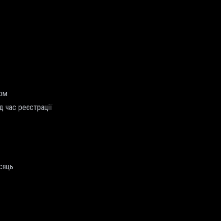
том
д час реєстрації
сяць