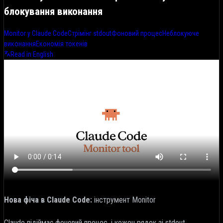
блокування виконання
Monitor у Claude Code
Стрімінг stdout
Фоновий процес
Неблокуюче
виконання
Економія токенів
Read in English
Нова фіча в Claude Code:
інструмент Monitor
Claude підіймає фоновий процес, і кожен рядок зі stdout