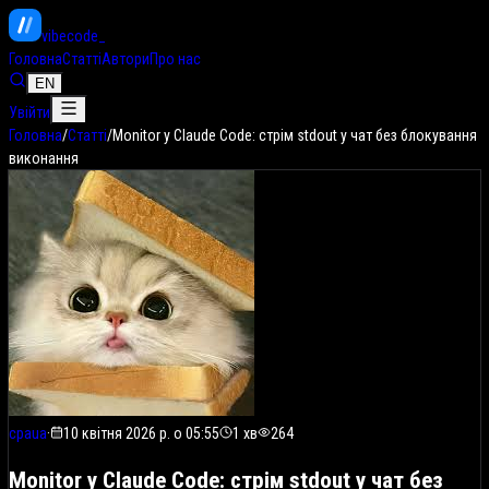
vibe
code
_
Головна
Статті
Автори
Про нас
EN
Увійти
Головна
/
Статті
/
Monitor у Claude Code: стрім stdout у чат без блокування
виконання
cpaua
·
10 квітня 2026 р. о 05:55
1
хв
264
Monitor у Claude Code: стрім stdout у чат без