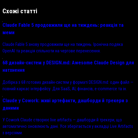
Схожі статті
Claude Fable 5 продовжили ще на тиждень: реакція та
меми
Claude Fable 5 знову продовжили ще на тиждень. Іронічна подяка
OpenAI та реакція спільноти на чергове перенесення.
68 дизайн-систем у DESIGN.md: Awesome Claude Design для
натхнення
Добірка з 68 готових дизайн-систем у форматі DESIGN.md: один файл —
повний каркас інтерфейсу. Для SaaS, AI, фінансів, e-commerce та ін.
Claude у Cowork: живі артефакти, дашборди й трекери з
даними
У Cowork Claude створює live artifacts — дашборди й трекери, що
автоматично оновлюють дані. Усе зберігається у вкладці Live Artifacts
з версіями.