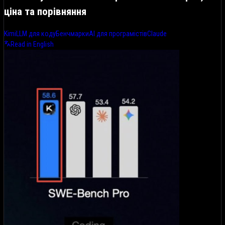
ціна та порівняння
Kimi
LLM для коду
Бенчмарки
AI для програмістів
Claude
Read in English