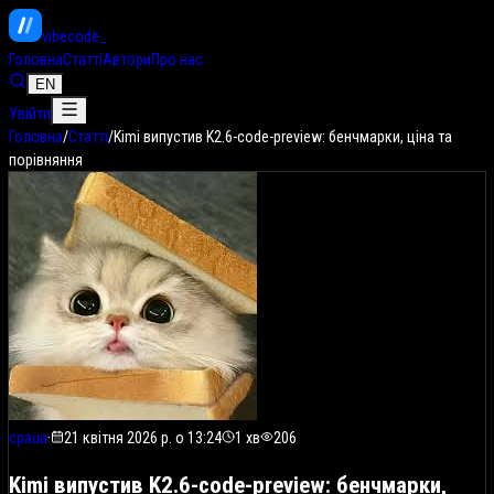
vibe
code
_
Головна
Статті
Автори
Про нас
EN
Увійти
Головна
/
Статті
/
Kimi випустив K2.6-code-preview: бенчмарки, ціна та
порівняння
cpaua
·
21 квітня 2026 р. о 13:24
1
хв
206
Kimi випустив K2.6-code-preview: бенчмарки,