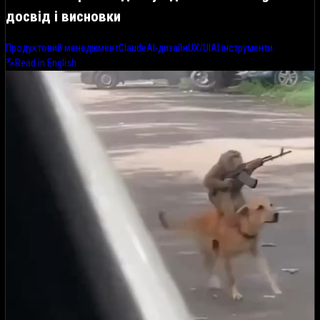
досвід і висновки
Продуктовий менеджмент
Claude
AI-дизайн
UX/UI
AI інструменти
Read in English