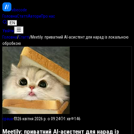
vibe
code
Головна
Статті
Автори
Про нас
EN
Увійти
Головна
/
Статті
/
Meetily: приватний AI-асистент для нарад із локальною
обробкою
cpaua
·
26 квітня 2026 р. о 09:24
1
хв
146
Meetily: приватний AI-асистент для нарад із