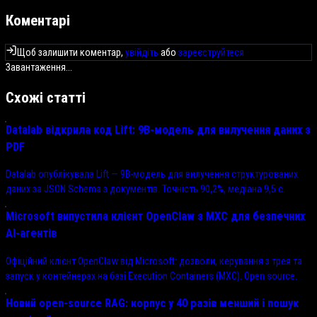
Коментарі
Щоб залишити коментар,
увійдіть
або
зареєструйтеся
Завантаження...
Схожі статті
Datalab відкрила код Lift: 9B-модель для вилучення даних з
PDF
Datalab опублікувала Lift — 9B-модель для вилучення структурованих
даних за JSON Schema з документів. Точність 90,2%, медіана 9,5 с.
Microsoft випустила клієнт OpenClaw з MXC для безпечних
AI-агентів
Офіційний клієнт OpenClaw від Microsoft: дозволи, керування з трея та
запуск у контейнерах на базі Execution Containers (MXC). Open source.
Новий open-source RAG: корпус у 40 разів менший і пошук