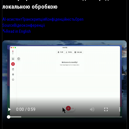
локальною обробкою
AI-асистент
Транскрипція
Конфіденційність
Open
Source
Відеоконференції
Read in English