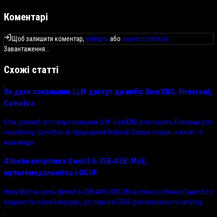
Коментарі
Щоб залишити коментар,
увійдіть
або
зареєструйтеся
Завантаження...
Схожі статті
Як дати локальним LLM доступ до вебу: SearXNG, Firecrawl,
Camofox
Стек для веб-доступу локальних LLM: SearXNG для пошуку, Firecrawl для
скрейпінгу, Camofox як браузерний fallback. Схема: пошук → витяг →
взаємодія.
Alibaba випустила Qwen3.6-35B-A3B: MoE,
мультимодальність і GGUF
Нова MoE-модель Qwen3.6-35B-A3B (35B/3B активних) обганяє Qwen3.5 у
кодингу та vision-language, доступна в GGUF для локального запуску.