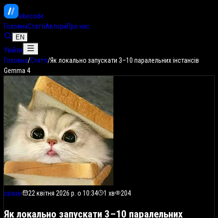
vibe
code
Головна
Статті
Автори
Про нас
EN
Увійти
Головна
/
Статті
/
Як локально запускати 3–10 паралельних інстансів
Gemma 4
cpaua
·
22 квітня 2026 р. о 10:34
1
хв
204
Як локально запускати 3–10 паралельних