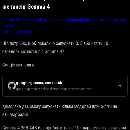
інстансів Gemma 4
Gemma 4
Локальні LLM
Паралельний інференс
MacBook Pro
Опенсорс від
Google
Read in English
Що потрібно, щоб локально запускати 3, 5 або навіть 10
паралельних інстансів Gemma 4?
Google виклали в
google-gemma/cookbook
google-gemma/cookbook/tree/main/apps/concurrent
демо, яке дає змогу запускати кілька моделей пліч-о-пліч на
вашому залізі.
Gemma 4 26B A4B без проблем тягне 10+ паралельних запитів на