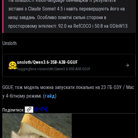
На більшості vision-language бенчмарків її результати
зіставні з Claude Sonnet 4.5 і навіть перевершують його на
низці завдань. Особливо помітні сильні сторони в
просторовому інтелекті: 92.0 на RefCOCO і 50.8 на ODInW13.
Unsloth
unsloth/Qwen3.6-35B-A3B-GGUF
huggingface.co/unsloth/Qwen3.6-35B-A3B-GGUF
GGUF, тож модель можна запускати локально на 23 ГБ ОЗУ / Mac
у 4-бітному режимі. (
гайд
)
Поділитися: