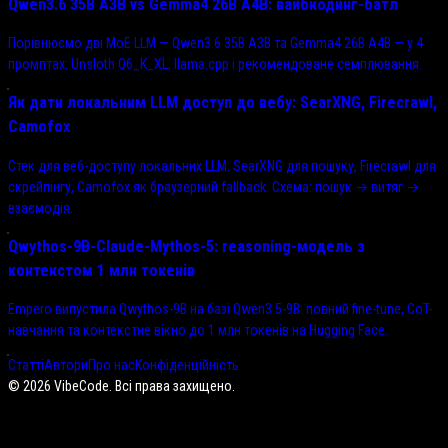
Qwen3.6 35B A3B vs Gemma4 26B A4B: вайбкодинг-батл
Порівнюємо дві MoE LLM — Qwen3.6 35B A3B та Gemma4 26B A4B — у 4
промптах: Unsloth Q6_K_XL, llama.cpp і рекомендоване семплювання.
Як дати локальним LLM доступ до вебу: SearXNG, Firecrawl,
Camofox
Стек для веб-доступу локальних LLM: SearXNG для пошуку, Firecrawl для
скрейпінгу, Camofox як браузерний fallback. Схема: пошук → витяг →
взаємодія.
Qwythos-9B-Claude-Mythos-5: reasoning-модель з
контекстом 1 млн токенів
Empero випустила Qwythos-9B на базі Qwen3.5-9B: повний fine-tune, CoT-
навчання та контекстне вікно до 1 млн токенів на Hugging Face.
Статті
Автори
Про нас
Конфіденційність
©
2026
VibeCode. Всі права захищено.