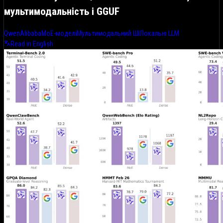
мультимодальність і GGUF
Qwen
Alibaba
MoE-моделі
Мультимодальний ШІ
Локальні LLM
Read in English