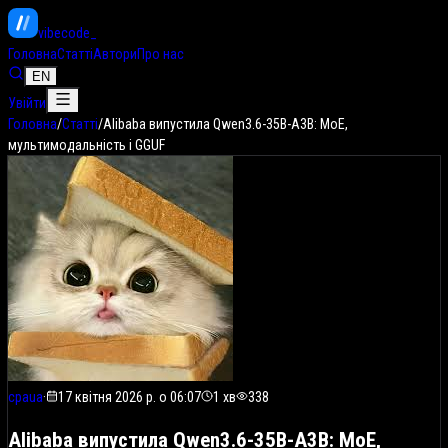
vibe
code
Головна
Статті
Автори
Про нас
EN
Увійти
Головна
/
Статті
/
Alibaba випустила Qwen3.6-35B-A3B: MoE,
мультимодальність і GGUF
cpaua
·
17 квітня 2026 р. о 06:07
1
хв
338
Alibaba випустила Qwen3.6-35B-A3B: MoE,